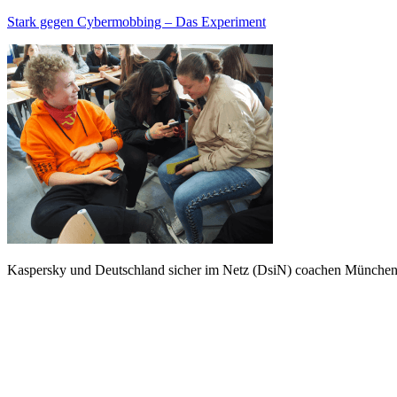
Stark gegen Cybermobbing – Das Experiment
Kaspersky und Deutschland sicher im Netz (DsiN) coachen München