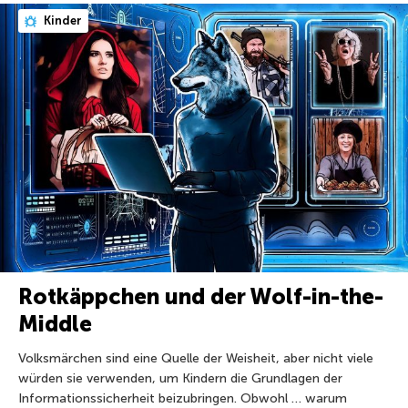
Kinder
Rotkäppchen und der Wolf-in-the-
Middle
Volksmärchen sind eine Quelle der Weisheit, aber nicht viele
würden sie verwenden, um Kindern die Grundlagen der
Informationssicherheit beizubringen. Obwohl … warum